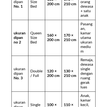
dipan
Size
orang
200 cm
210 cm
No. 1
Bed
dewasa
+ satu
anak
Pasang
an,
ukuran
Queen
kamar
160 ×
170 ×
dipan
Size
utama
200 cm
210 cm
no 2
Bed
ukuran
mediu
m
Remaja,
dewasa
ukuran
single
Double
120 ×
130 ×
dipan
dengan
/ Full
200 cm
210 cm
No. 3
ruang
gerak
luas
Anak,
kamar
ukuran
Single
100 ×
110 ×
kecil,