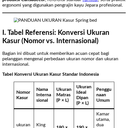
ergonomi yang digunakan pengrajin kayu Jepara profesional.
I. Tabel Referensi: Konversi Ukuran
Kasur (Nomor vs. Internasional)
Bagian ini dibuat untuk memberikan acuan cepat bagi
pelanggan mengenai perbedaan ukuran nomor dan ukuran
internasional.
Tabel Konversi Ukuran Kasur Standar Indonesia
Ukuran
Nama
Ukuran
Penggu
Nomor
Ideal
Interna
Matras
naan
Kasur
Dipan
sional
(P × L)
Umum
(P × L)
Kamar
utama,
ukuran
King
dua
180 ×
190 ×