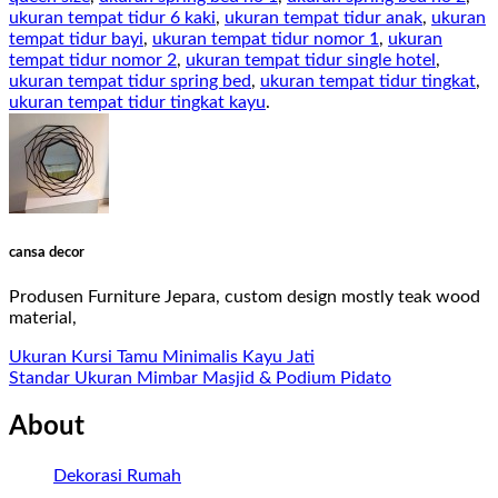
ukuran tempat tidur 6 kaki
,
ukuran tempat tidur anak
,
ukuran
tempat tidur bayi
,
ukuran tempat tidur nomor 1
,
ukuran
tempat tidur nomor 2
,
ukuran tempat tidur single hotel
,
ukuran tempat tidur spring bed
,
ukuran tempat tidur tingkat
,
ukuran tempat tidur tingkat kayu
.
cansa decor
Produsen Furniture Jepara, custom design mostly teak wood
material,
Ukuran Kursi Tamu Minimalis Kayu Jati
Standar Ukuran Mimbar Masjid & Podium Pidato
About
Dekorasi Rumah