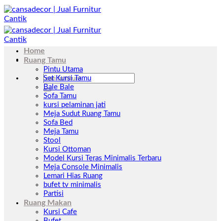
Skip
to
content
Home
Ruang Tamu
Pintu Utama
Pencarian
Set Kursi Tamu
untuk:
Bale Bale
Sofa Tamu
kursi pelaminan jati
Meja Sudut Ruang Tamu
Sofa Bed
Meja Tamu
Stool
Kursi Ottoman
Model Kursi Teras Minimalis Terbaru
Meja Console Minimalis
Lemari Hias Ruang
bufet tv minimalis
Partisi
Ruang Makan
Kursi Cafe
Bufet