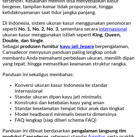
tersendiri. Kesalahan memilih bisa menyebabkan kasur
bergeser, tampilan kamar tidak proporsional, hingga
ketidaknyamanan saat tidur jangka panjang.
Di Indonesia, sistem ukuran kasur menggunakan penomoran
seperti
No. 1, No. 2, No. 3
, sementara secara
internasional
ukuran kasur menggunakan istilah seperti
King, Queen,
Double, dan Single
.
Sebagai
produsen furnitur
kayu jati Jepara
berpengalaman,
Cansadecor menyusun panduan paling lengkap untuk
membantu Anda memahami perbedaan ukuran, memilih dipan
yang tepat, hingga memastikan keamanan struktur rangka.
Panduan ini sekaligus membahas:
Konversi ukuran kasur Indonesia ke standar
internasional
Standar ukuran dipan kayu jati minimalis
Konstruksi dan ketebalan kayu yang aman
Standar keselamatan tempat tidur anak dan tingkat
Model headboard minimalis beserta dimensinya
FAQ lengkap (siap diberi schema FAQ)
Panduan ini dibuat berdasarkan
pengalaman langsung tim
produksi Cansadecor
, referensi standar
furnitur
, serta praktik