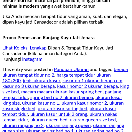
tenon-mortise
,
material jati premium
, hingga
desain
minimalis modern
yang awet bertahun-tahun.
Jika Anda mencari tempat tidur yang aman, kuat, dan elegan,
dipan kayu jati Cansadecor adalah pilihan terbaik.
Promo Pemesanan Ranjang Kayu Jati Jepara
Lihat Koleksi Lengkap
Dipan & Tempat Tidur Kayu Jati
Cansadecor (klik halaman kategori Anda).
Kunjungi
Instagram
This entry was posted in
Panduan Ukuran
and tagged
berapa
ukuran tempat tidur no 2
,
harga tempat tidur ukuran
180x200
,
jenis ukuran kasur
,
kasur no 1 ukuran berapa cm
,
kasur no 3 ukuran berapa
,
kasur nomor 2 ukuran berapa
,
king
size bed
,
macam macam ukuran kasur spring bed
,
panjang
tempat tidur
,
spring bed no 2 ukuran berapa
,
ukuran kasur
king size
,
ukuran kasur no 1
,
ukuran kasur nomor 2
,
ukuran
kasur single bed
,
ukuran kasur spring bed
,
ukuran kasur
tempat tidur
,
ukuran kasur untuk 2 orang
,
ukuran nakas
tempat tidur
,
ukuran queen bed
,
ukuran queen size bed
,
ukuran ranjang no 2
,
ukuran ranjang queen
,
ukuran ranjang
queen size
,
ukuran spring bed no 1
,
ukuran spring bed no 2
,