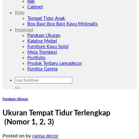
Rak
Cabinet
Kids
Tempat Tidur Anak
Box Bayi Box Bayi Kayu Minimalis
Inspirasi
Panduan Ukuran
Katalog Mebel
Furniture Kayu Solid
Meja Trembesi
Portfolio
Produk Terbaru cansadecor
Furnitur Gereja
Pencarian
untuk:
Panduan Ukuran
Ukuran Tempat Tidur Terlengkap
(Nomor 1, 2, 3)
Posted on
by
cansa decor