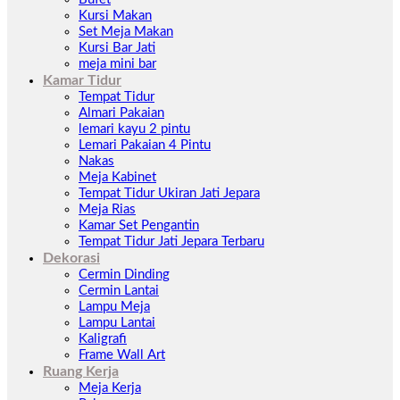
Kursi Makan
Set Meja Makan
Kursi Bar Jati
meja mini bar
Kamar Tidur
Tempat Tidur
Almari Pakaian
lemari kayu 2 pintu
Lemari Pakaian 4 Pintu
Nakas
Meja Kabinet
Tempat Tidur Ukiran Jati Jepara
Meja Rias
Kamar Set Pengantin
Tempat Tidur Jati Jepara Terbaru
Dekorasi
Cermin Dinding
Cermin Lantai
Lampu Meja
Lampu Lantai
Kaligrafi
Frame Wall Art
Ruang Kerja
Meja Kerja