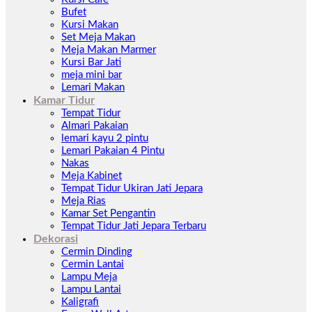
Bufet
Kursi Makan
Set Meja Makan
Meja Makan Marmer
Kursi Bar Jati
meja mini bar
Lemari Makan
Kamar Tidur
Tempat Tidur
Almari Pakaian
lemari kayu 2 pintu
Lemari Pakaian 4 Pintu
Nakas
Meja Kabinet
Tempat Tidur Ukiran Jati Jepara
Meja Rias
Kamar Set Pengantin
Tempat Tidur Jati Jepara Terbaru
Dekorasi
Cermin Dinding
Cermin Lantai
Lampu Meja
Lampu Lantai
Kaligrafi