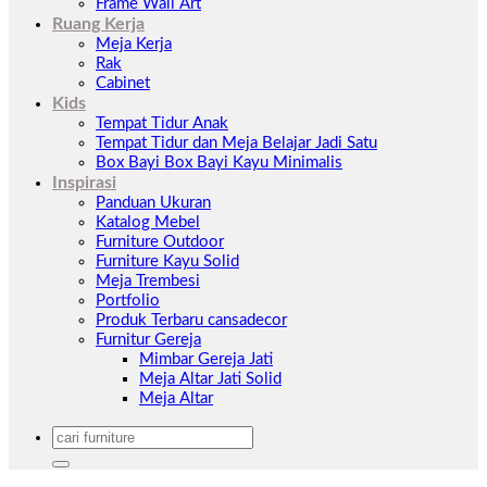
Frame Wall Art
Ruang Kerja
Meja Kerja
Rak
Cabinet
Kids
Tempat Tidur Anak
Tempat Tidur dan Meja Belajar Jadi Satu
Box Bayi Box Bayi Kayu Minimalis
Inspirasi
Panduan Ukuran
Katalog Mebel
Furniture Outdoor
Furniture Kayu Solid
Meja Trembesi
Portfolio
Produk Terbaru cansadecor
Furnitur Gereja
Mimbar Gereja Jati
Meja Altar Jati Solid
Meja Altar
Pencarian
untuk: