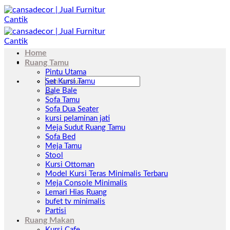
Skip
to
content
Home
Ruang Tamu
Pintu Utama
Pencarian
Set Kursi Tamu
untuk:
Bale Bale
Sofa Tamu
Sofa Dua Seater
kursi pelaminan jati
Meja Sudut Ruang Tamu
Sofa Bed
Meja Tamu
Stool
Kursi Ottoman
Model Kursi Teras Minimalis Terbaru
Meja Console Minimalis
Lemari Hias Ruang
bufet tv minimalis
Partisi
Ruang Makan
Kursi Cafe