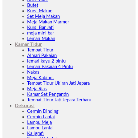
Bufet
Kursi Makan
Set Meja Makan
Meja Makan Marmer
Kursi Bar Jati
meja mini bar
Lemari Makan
Kamar Tidur
Tempat Tidur
Almari Pakaian
lemari kayu 2 pintu
Lemari Pakaian 4 Pintu
Nakas
Meja Kabinet
Tempat Tidur Ukiran Jati Jepara
Meja Rias
Kamar Set Pengantin
Tempat Tidur Jati Jepara Terbaru
Dekorasi
Cermin Dinding
Cermin Lantai
Lampu Meja
Lampu Lantai
Kaligrafi