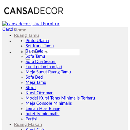
Skip
to
content
Home
Ruang Tamu
Pintu Utama
Set Kursi Tamu
Pencarian
Bale Bale
untuk:
Sofa Tamu
Sofa Dua Seater
kursi pelaminan jati
Meja Sudut Ruang Tamu
Sofa Bed
Meja Tamu
Stool
Kursi Ottoman
Model Kursi Teras Minimalis Terbaru
Meja Console Minimalis
Lemari Hias Ruang
bufet tv minimalis
Partisi
Ruang Makan
Kursi Cafe