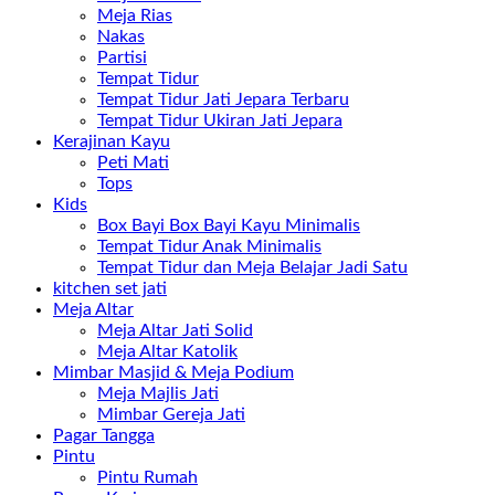
Meja Rias
Nakas
Partisi
Tempat Tidur
Tempat Tidur Jati Jepara Terbaru
Tempat Tidur Ukiran Jati Jepara
Kerajinan Kayu
Peti Mati
Tops
Kids
Box Bayi Box Bayi Kayu Minimalis
Tempat Tidur Anak Minimalis
Tempat Tidur dan Meja Belajar Jadi Satu
kitchen set jati
Meja Altar
Meja Altar Jati Solid
Meja Altar Katolik
Mimbar Masjid & Meja Podium
Meja Majlis Jati
Mimbar Gereja Jati
Pagar Tangga
Pintu
Pintu Rumah