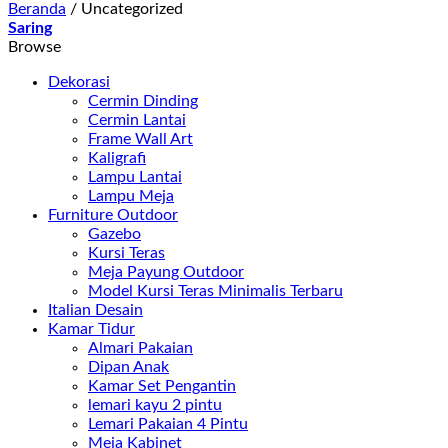
Beranda
/
Uncategorized
Saring
Browse
Dekorasi
Cermin Dinding
Cermin Lantai
Frame Wall Art
Kaligrafi
Lampu Lantai
Lampu Meja
Furniture Outdoor
Gazebo
Kursi Teras
Meja Payung Outdoor
Model Kursi Teras Minimalis Terbaru
Italian Desain
Kamar Tidur
Almari Pakaian
Dipan Anak
Kamar Set Pengantin
lemari kayu 2 pintu
Lemari Pakaian 4 Pintu
Meja Kabinet