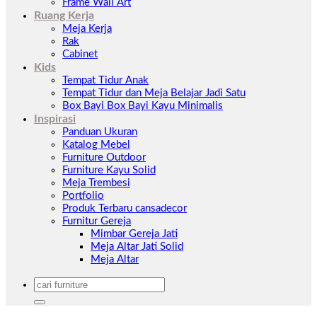
Frame Wall Art
Ruang Kerja
Meja Kerja
Rak
Cabinet
Kids
Tempat Tidur Anak
Tempat Tidur dan Meja Belajar Jadi Satu
Box Bayi Box Bayi Kayu Minimalis
Inspirasi
Panduan Ukuran
Katalog Mebel
Furniture Outdoor
Furniture Kayu Solid
Meja Trembesi
Portfolio
Produk Terbaru cansadecor
Furnitur Gereja
Mimbar Gereja Jati
Meja Altar Jati Solid
Meja Altar
Pencarian
untuk: