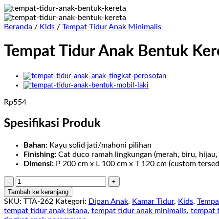
Beranda
/
Kids
/
Tempat Tidur Anak Minimalis
Tempat Tidur Anak Bentuk Ker
Rp
554
Spesifikasi Produk
Bahan:
Kayu solid jati/mahoni pilihan
Finishing:
Cat duco ramah lingkungan (merah, biru, hijau,
Dimensi:
P 200 cm x L 100 cm x T 120 cm (custom tersed
Kuantitas
Tempat
Tambah ke keranjang
Tidur
SKU:
TTA-262
Kategori:
Dipan Anak
,
Kamar Tidur
,
Kids
,
Tempa
Anak
tempat tidur anak istana
,
tempat tidur anak minimalis
,
tempat t
Bentuk