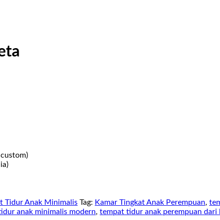
eta
 custom)
ia)
t Tidur Anak Minimalis
Tag:
Kamar Tingkat Anak Perempuan
,
te
idur anak minimalis modern​
,
tempat tidur anak perempuan dari 