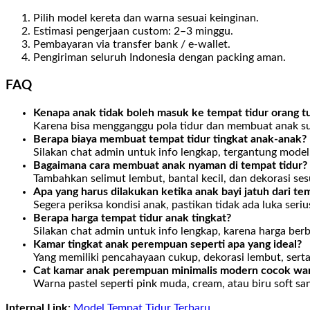
Pilih model kereta dan warna sesuai keinginan.
Estimasi pengerjaan custom: 2–3 minggu.
Pembayaran via transfer bank / e-wallet.
Pengiriman seluruh Indonesia dengan packing aman.
FAQ
Kenapa anak tidak boleh masuk ke tempat tidur orang t
Karena bisa mengganggu pola tidur dan membuat anak sul
Berapa biaya membuat tempat tidur tingkat anak-anak?
Silakan chat admin untuk info lengkap, tergantung model
Bagaimana cara membuat anak nyaman di tempat tidur?
Tambahkan selimut lembut, bantal kecil, dan dekorasi sesu
Apa yang harus dilakukan ketika anak bayi jatuh dari te
Segera periksa kondisi anak, pastikan tidak ada luka seriu
Berapa harga tempat tidur anak tingkat?
Silakan chat admin untuk info lengkap, karena harga be
Kamar tingkat anak perempuan seperti apa yang ideal?
Yang memiliki pencahayaan cukup, dekorasi lembut, serta 
Cat kamar anak perempuan minimalis modern cocok wa
Warna pastel seperti pink muda, cream, atau biru soft s
Internal Link:
Model Tempat Tidur Terbaru