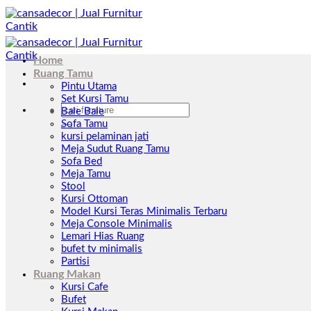
Skip
to
content
Home
Ruang Tamu
Pintu Utama
Set Kursi Tamu
Pencarian
Bale Bale
untuk:
Sofa Tamu
kursi pelaminan jati
Meja Sudut Ruang Tamu
Sofa Bed
Meja Tamu
Stool
Kursi Ottoman
Model Kursi Teras Minimalis Terbaru
Meja Console Minimalis
Lemari Hias Ruang
bufet tv minimalis
Partisi
Ruang Makan
Kursi Cafe
Bufet