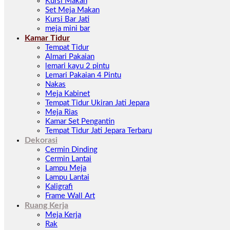
Kursi Makan
Set Meja Makan
Kursi Bar Jati
meja mini bar
Kamar Tidur
Tempat Tidur
Almari Pakaian
lemari kayu 2 pintu
Lemari Pakaian 4 Pintu
Nakas
Meja Kabinet
Tempat Tidur Ukiran Jati Jepara
Meja Rias
Kamar Set Pengantin
Tempat Tidur Jati Jepara Terbaru
Dekorasi
Cermin Dinding
Cermin Lantai
Lampu Meja
Lampu Lantai
Kaligrafi
Frame Wall Art
Ruang Kerja
Meja Kerja
Rak