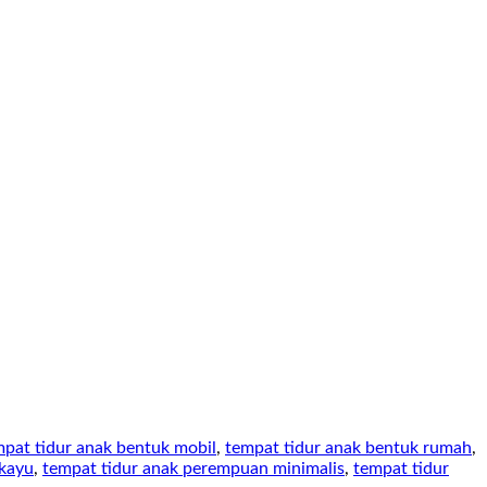
mpat tidur anak bentuk mobil
,
tempat tidur anak bentuk rumah
,
kayu​
,
tempat tidur anak perempuan minimalis
,
tempat tidur