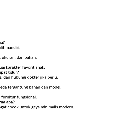
ua?
it mandiri.
, ukuran, dan bahan.
ai karakter favorit anak.
mpat tidur?
s, dan hubungi dokter jika perlu.
rbeda tergantung bahan dan model.
furnitur fungsional.
rna apa?
angat cocok untuk gaya minimalis modern.