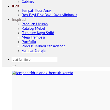
Cabinet
Kids
Tempat Tidur Anak
Box Bayi Box Bayi Kayu Minimalis
Inspirasi
Panduan Ukuran
Katalog Mebel
Furniture Kayu Solid
Meja Trembesi
Portfolio
Produk Terbaru cansadecor
Furnitur Gereja
Pencarian
untuk: